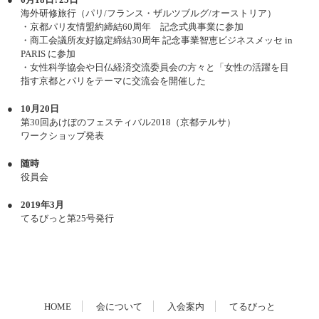
6月18日?25日
海外研修旅行（パリ/フランス・ザルツブルグ/オーストリア）
・京都パリ友情盟約締結60周年 記念式典事業に参加
・商工会議所友好協定締結30周年 記念事業智恵ビジネスメッセ in
PARIS に参加
・女性科学協会や日仏経済交流委員会の方々と「女性の活躍を目
指す京都とパリをテーマに交流会を開催した
10月20日
第30回あけぼのフェスティバル2018（京都テルサ）
ワークショップ発表
随時
役員会
2019年3月
てるびっと第25号発行
HOME
会について
入会案内
てるびっと