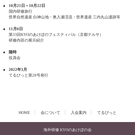
10月21日～10月22日
国内研修旅行
世界自然遺産 白神山地・奥入瀬渓流・世界遺産 三内丸山遺跡等
11月6日
第33回KYOのあけぼのフェスティバル（京都テルサ）
研修内容の展示紹介
随時
役員会
2022年3月
てるびっと第28号発行
HOME
会について
入会案内
てるびっと
海外研修 KYOのあけぼの会