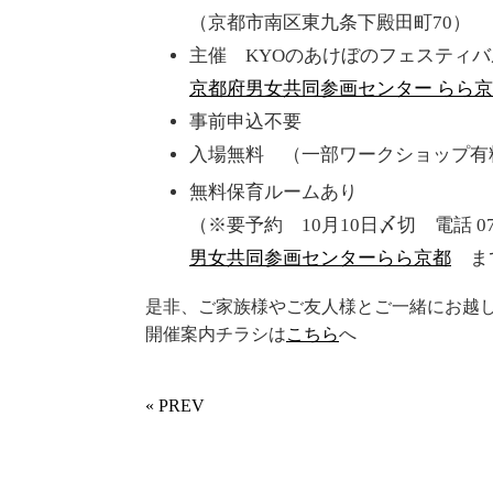
（京都市南区東九条下殿田町70）
主催 KYOのあけぼのフェスティ
京都府男女共同参画センター らら
事前申込不要
入場無料 （一部ワークショップ有
無料保育ルームあり
（※要予約 10月10日〆切 電話 075-
男女共同参画センターらら京都
ま
是非、ご家族様やご友人様とご一緒にお越
開催案内チラシは
こちら
へ
« PREV